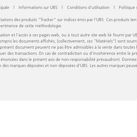
cipale
|
Informations sur UBS
|
Conditions d'utilisation
|
Politique 
otations des produits "Tracker" sur indices émis par l'UBS. Ces produits ten
 pertinence de cette méthodologie.
ation et l'accès à ces pages web, ou à tout autre site web lié fourni par UBS
ompris les documents affichés, (collectivement, ces "Matériels") sont soumi
le présent document peuvent ne pas être admissibles à la vente dans toutes le
uer des transactions. En cas de contradiction ou d'incohérence entre le prés
ns énoncées dans le présent avis de non-responsabilité prévaudront. Donné
ie des marques déposées et non déposées d'UBS. Les autres marques peuven