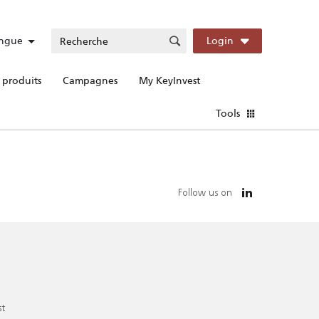
ngue
Login
 produits
Campagnes
My KeyInvest
Tools
Follow us on
st