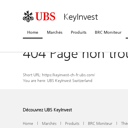
KeyInvest
Home
Marchés
Produits
BRC Moniteur
404 Page non tro
Short URL:
https://keyinvest-ch-fr.ubs.com/
You are here:
UBS KeyInvest Switzerland
Découvrez UBS KeyInvest
Home
|
Marchés
|
Produits
|
BRC Moniteur
|
Thè