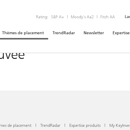
Rating:
S&P A+
|
Moody’s Aa2
|
Fitch AA
La
Thèmes de placement
TrendRadar
Newsletter
Expertise
uvée
mes de placement
|
TrendRadar
|
Expertise produits
|
My KeyInve