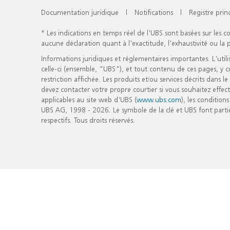
Documentation juridique
|
Notifications
|
Registre prin
* Les indications en temps réel de l'UBS sont basées sur les c
aucune déclaration quant à l'exactitude, l'exhaustivité ou la
Informations juridiques et réglementaires importantes. L'utilis
celle-ci (ensemble, "UBS"), et tout contenu de ces pages, y c
restriction affichée. Les produits et/ou services décrits dans 
devez contacter votre propre courtier si vous souhaitez effect
applicables au site web d'UBS (
www.ubs.com
), les conditio
UBS AG, 1998 - 2026. Le symbole de la clé et UBS font part
respectifs. Tous droits réservés.